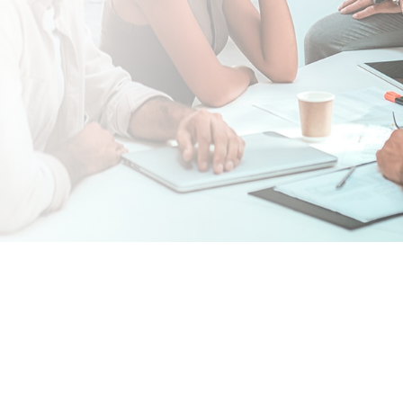
rmation
Sélection
solution a