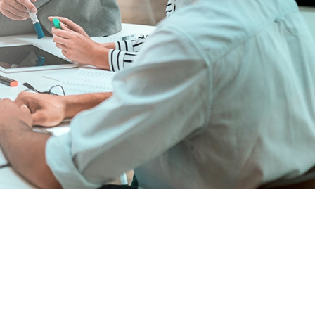
ner la
déquate