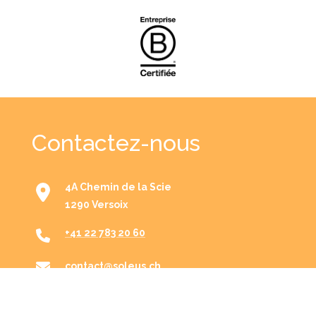
Contactez-nous
4A Chemin de la Scie
1290 Versoix
+41 22 783 20 60
contact@soleus.ch